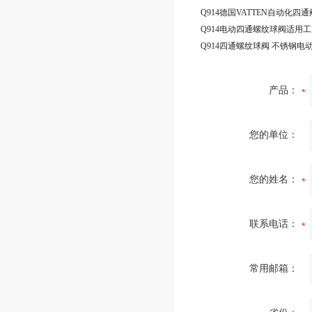
产品：
您的单位：
您的姓名：
联系电话：
常用邮箱：