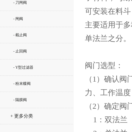
- 刀闸阀
可安装在料斗
- 闸阀
主要适用于多
- 截止阀
单法兰之分。
- 止回阀
阀门选型：
- Y型过滤器
（1）确认阀
- 粉末蝶阀
力、工作温度
- 隔膜阀
（2）确定阀
+ 更多分类
    1：双法兰