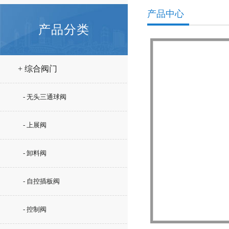
产品中心
产品分类
+ 综合阀门
- 无头三通球阀
- 上展阀
- 卸料阀
- 自控插板阀
- 控制阀