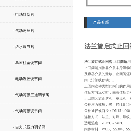
- 电动针型阀
产品介绍
- 气动角座阀
法兰旋启式止回
- 浓水调节阀
法兰旋启式止回阀 止回阀适
- 单座柱塞调节阀
止回阀是指依靠介质本身流动
及容器介质的泄放。止回阀还
- 电动温控调节阀
阀（沿轴线移动）。
止回阀这种类型的阀门的作用
体反方向流动时，由流体压力
- 气动薄膜三通调节阀
止回阀又称止逆阀、单流阀、
公称压力或压力级：PN1.0-16.0MP
- 气动薄膜调节阀
公称通径或口径：DN15～900
连接方式：法兰、对焊、螺纹
适用温度：-196℃～540℃ 
- 自力式压力调节阀
阀体材料：WCB、SS304、SS