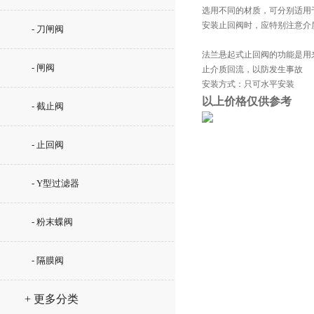
选用不同的材质，可分别适用
安装止回阀时，应特别注意介
- 刀闸阀
法兰悬起式止回阀的功能是用
- 闸阀
止介质回流，以防发生事故
安装方式：只可水平安装
以上价格仅供参考
- 截止阀
- 止回阀
。止回阀属于一种自动阀门，
- Y型过滤器
回阀还可用
- 粉末蝶阀
路上。止回
- 隔膜阀
（沿轴线移
+ 更多分类