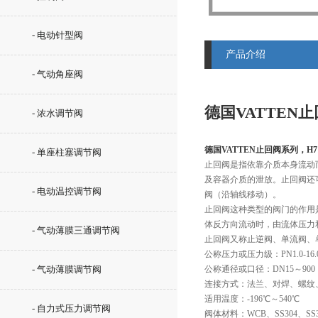
- 电动针型阀
产品介绍
- 气动角座阀
德国VATTEN
- 浓水调节阀
德国VATTEN止回阀系列，H
- 单座柱塞调节阀
止回阀是指依靠介质本身流动
及容器介质的泄放。止回阀还
- 电动温控调节阀
阀（沿轴线移动）。
止回阀这种类型的阀门的作用
体反方向流动时，由流体压力
- 气动薄膜三通调节阀
止回阀又称止逆阀、单流阀、
公称压力或压力级：PN1.0-16.0MP
- 气动薄膜调节阀
公称通径或口径：DN15～900
连接方式：法兰、对焊、螺纹
适用温度：-196℃～540℃ 
- 自力式压力调节阀
阀体材料：WCB、SS304、SS