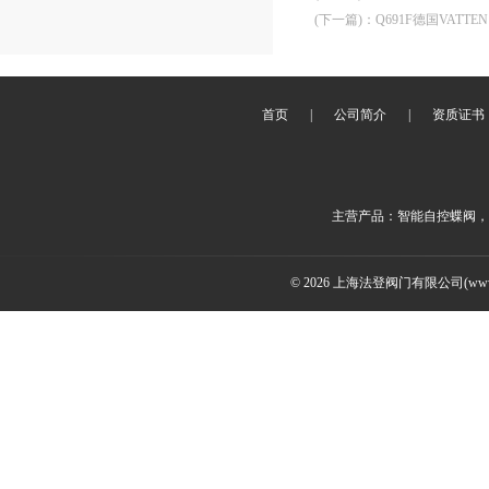
(下一篇)
：
Q691F德国VATT
首页
|
公司简介
|
资质证书
主营产品：智能自控蝶阀，
© 2026 上海法登阀门有限公司(www.v