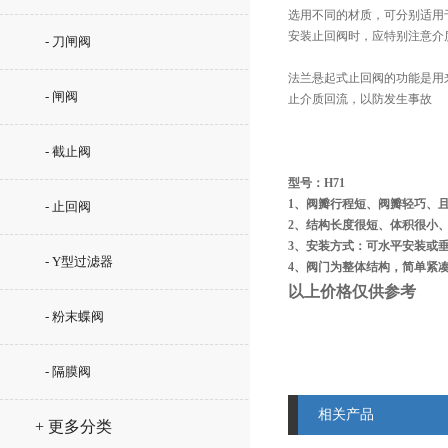
选用不同的材质，可分别适用
安装止回阀时，应特别注意介
- 刀闸阀
法兰悬起式止回阀的功能是用
- 闸阀
止介质回流，以防发生事故
- 截止阀
型号：H71
1、阀瓣行程短、阀瓣轻巧、
- 止回阀
2、结构长度很短、体积很小
3、安装方式：可水平安装或
- Y型过滤器
4、阀门为整体结构，简单紧
以上价格仅供参考
- 粉末蝶阀
- 隔膜阀
相关产品
+ 更多分类