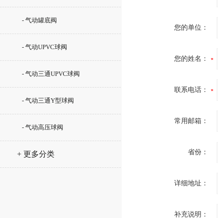
（2）二片式球阀 手柄/电动执
执行器都可以配置
- 气动罐底阀
您的单位：
（3）三片式球阀 手柄/电动执
执行器都可以配置，优于二片
- 气动UPVC球阀
卸安装，里面的球体可以更换
您的姓名：
3. 区别
：一片式球阀、两片式
- 气动三通UPVC球阀
片式球阀的区别
联系电话：
　　片式球阀指的是阀门的结
- 气动三通Y型球阀
的区别在于是否易拆卸。
常用邮箱：
　　广式球阀，一体式结构，
- 气动高压球阀
是靠旋转阀恋来使阀门畅通或
阀开关轻便，体积小，密封面
省份：
+ 更多分类
在闭合状态。一片式球阀相同
　　两片式球阀指的是阀门由
详细地址：
构组成，阀体加阀盖两部份。
补充说明：
4.三片式球阀：
指的是阀门由