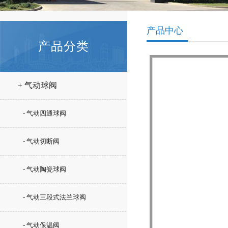
产品中心
产品分类
+ 气动球阀
- 气动四通球阀
- 气动切断阀
- 气动陶瓷球阀
- 气动三段式法兰球阀
- 气动保温阀