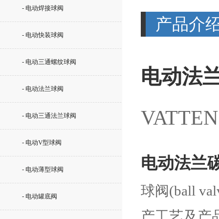
- 电动焊接球阀
产品介
- 电动快装球阀
- 电动三通螺纹球阀
电动法
- 电动法兰球阀
VATTEN
- 电动三通法兰球阀
- 电动V型球阀
电动法兰
- 电动薄型球阀
球阀(ball
- 电动罐底阀
产工艺及产