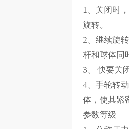
1、关闭时
旋转。
2、继续旋
杆和球体同时
3、 快要关
4、手轮转
体，使其紧
参数等级