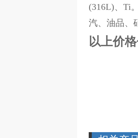
(316L)
汽、油品、
以上价格