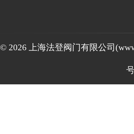
© 2026 上海法登阀门有限公司(www.va
号