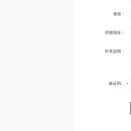
省份：
详细地址：
补充说明：
验证码：