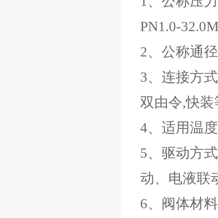
1、公称压
PN1.0-32.0
2、公称通径或
3、连接方
双由令,快装
4、适用温度：
5、驱动方
动、电液联
6、阀体材料：W