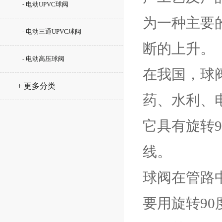
- 电动UPVC球阀
为一种主要
- 电动三通UPVC球阀
断的上升。
- 电动高压球阀
在我国，球
+ 更多分类
药、水利、
它具有旋转
线。
球阀在管路
要用旋转9