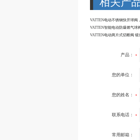
相关产
产品：
您的单位：
您的姓名：
联系电话：
常用邮箱：