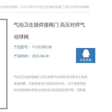
气动焊接球阀
> VT2CDB53B气动卫生级焊接阀门 高压对焊气动球阀
气动卫生级焊接阀门 高压对焊气
动球阀
产品型号：
VT2CDB53B
产品时间：
2025-08-20
在线客服
气动卫生级焊接阀门 高压对焊气动球阀 在管路中主要用
来做切断、分配和改变介质的流动方向，它只需要用旋
转90度的操作和很小的转动力矩就能关闭严密。球阀最
适宜做开关、切断阀使用。