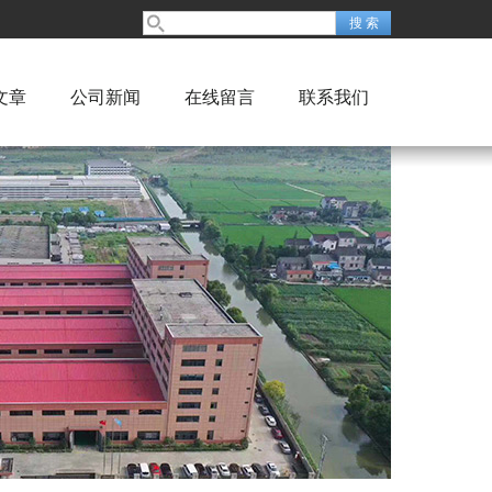
文章
公司新闻
在线留言
联系我们