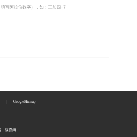
填写阿拉伯数字），如：三加四=7
们
|
GoogleSitemap
阀，隔膜阀