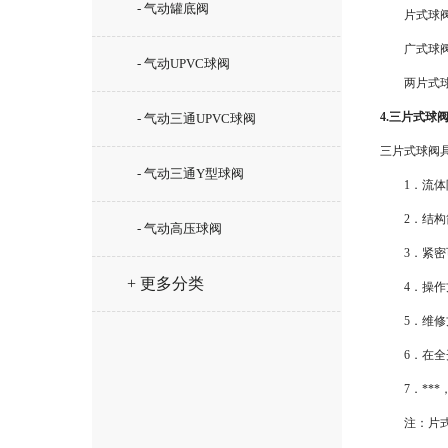
- 气动罐底阀
　　片式球
　　广式球
- 气动UPVC球阀
　　两片式
4.三片式球
- 气动三通UPVC球阀
三片式球阀
- 气动三通Y型球阀
1．流
2．结
- 气动高压球阀
3．紧
+ 更多分类
4．操
5．维
6．在
7．*
　　注：片