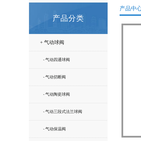
产品中
产品分类
+ 气动球阀
- 气动四通球阀
- 气动切断阀
- 气动陶瓷球阀
- 气动三段式法兰球阀
- 气动保温阀