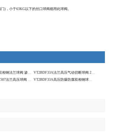
介质的阀门)，小于63KG以下的丝口球阀都用此球阀。
VT2BDF33A气动双相钢法兰球阀 渗滤液专用高压球阀
VT2BDF33A法兰高压气动切断球阀 2507锻造双相钢球阀
VT2BDF33A气动2507法兰高压球阀 焦化工艺用气动球阀
VT2BDF33A高压防爆防腐双相钢球阀 电动2507对焊球阀