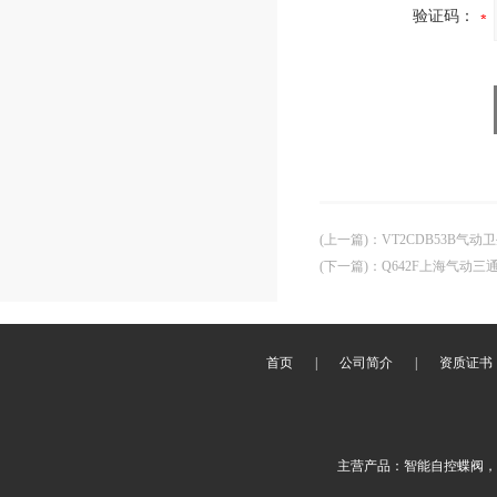
验证码：
(上一篇)
：
VT2CDB53B气
(下一篇)
：
Q642F上海气动
首页
|
公司简介
|
资质证书
主营产品：智能自控蝶阀，