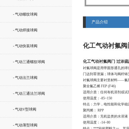
- 气动螺纹球阀
产品介绍
- 气动焊接球阀
化工气动衬氟阀
- 气动快装球阀
化工气动衬氟阀门 过浓
- 气动三通螺纹球阀
衬氟球阀是用带圆形通孔的球
门达到零泄漏；球体与阀杆铸
- 气动法兰球阀
衬氟球阀主要衬里材料——氟
聚全氟乙烯 FEP (F46)
适用介质：任何有机溶剂或试
- 气动三通法兰球阀
使用温度：-85~150
特点：力学，电性能和化学稳
- 气动V型球阀
聚丙烯： RPP
适用介质：无机盐类的水溶液，
使用温度：-14~80
- 气动薄型球阀
特点：***轻的塑料之一，