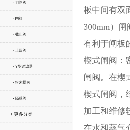
- 刀闸阀
板中间有双
- 闸阀
300mm
- 截止阀
有利于闸板
- 止回阀
楔式闸阀：
- Y型过滤器
闸阀。在楔
- 粉末蝶阀
楔式闸阀，
- 隔膜阀
加工和维修
+ 更多分类
在水和蒸气