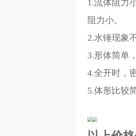
1.流体阻
阻力小。
2.水锤现
3.形体简
4.全开时
5.体形比
以上价格