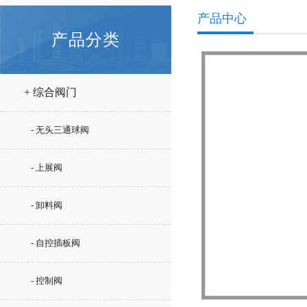
产品中心
产品分类
+ 综合阀门
- 无头三通球阀
- 上展阀
- 卸料阀
- 自控插板阀
- 控制阀