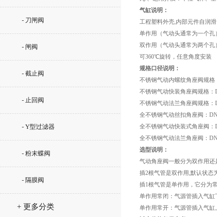
气缸说明：
- 刀闸阀
工程塑料外壳,内部元件自润
单作用（气动头通常为一个孔
双作用（气动头通常为两个孔
- 闸阀
可360℃旋转，任意角度安装
规格口径说明：
- 截止阀
不锈钢气动内螺纹角座阀规格：D
不锈钢气动快装角座阀规格：DN1
- 止回阀
不锈钢气动法兰角座阀规格：DN1
全不锈钢气动丝扣角座阀：DN15
- Y型过滤器
全不锈钢气动快装式角座阀：DN1
全不锈钢气动法兰角座阀：DN15
选型说明：
- 粉末蝶阀
气动角座阀一般分为双作用还是
插2根气管是双作用,默认状
- 隔膜阀
插1根气管是单作用，它分为
单作用常闭：气源管插入气缸
+ 更多分类
单作用常开：气源管插入气缸