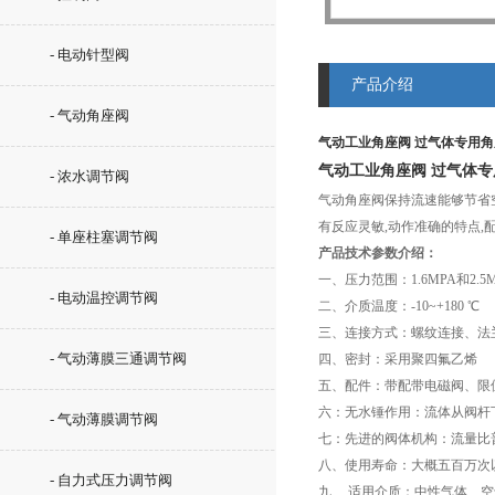
- 电动针型阀
产品介绍
- 气动角座阀
气动工业角座阀 过气体专用
气动工业角座阀 过气体
- 浓水调节阀
气动角座阀保持流速能够节省
有反应灵敏,动作准确的特点,配
- 单座柱塞调节阀
产品技术参数介绍：
一、压力范围：1.6MPA和2.5
- 电动温控调节阀
二、介质温度：-10~+180 ℃
三、连接方式：螺纹连接、法
- 气动薄膜三通调节阀
四、密封：采用聚四氟乙烯
五、配件：带配带电磁阀、限
六：无水锤作用：流体从阀杆
- 气动薄膜调节阀
七：先进的阀体机构：流量比
八、使用寿命：大概五百万次
- 自力式压力调节阀
九 、适用介质：中性气体、