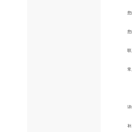
您
您
联
常
详
补