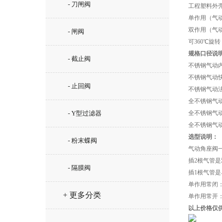
- 刀闸阀
工程塑料外
单作用（气
双作用（气
- 闸阀
可360℃旋
规格口径说
- 截止阀
不锈钢气动内
不锈钢气动快
- 止回阀
不锈钢气动法
全不锈钢气动
- Y型过滤器
全不锈钢气动
全不锈钢气动
选型说明：
- 粉末蝶阀
气动角座阀
插2根气管
- 隔膜阀
插1根气管
单作用常闭
+ 更多分类
单作用常开
以上价格仅