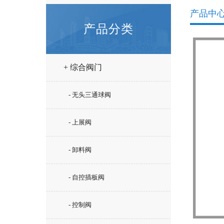
产品中
产品分类
+ 综合阀门
- 无头三通球阀
- 上展阀
- 卸料阀
- 自控插板阀
- 控制阀