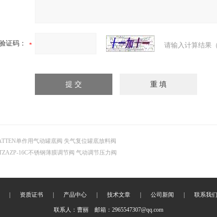
验证码：
请输入计算结果（
ATTEN单作用气动罐底阀 失气复位罐底放料阀
TZAZP-16C不锈钢薄膜调节阀 气动调节压力阀
|
资质证书
|
产品中心
|
技术文章
|
公司新闻
|
联系我
联系人：曹丽 邮箱：2965547307@qq.com