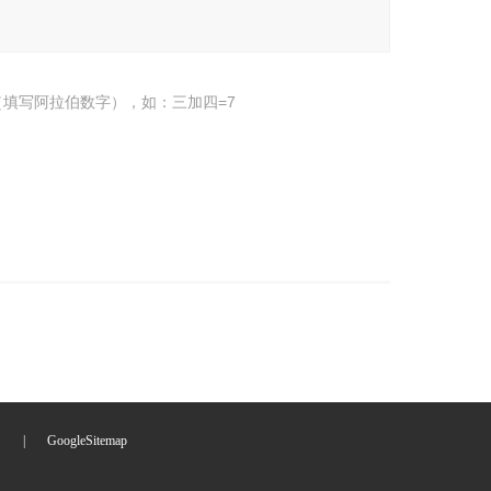
填写阿拉伯数字），如：三加四=7
们
|
GoogleSitemap