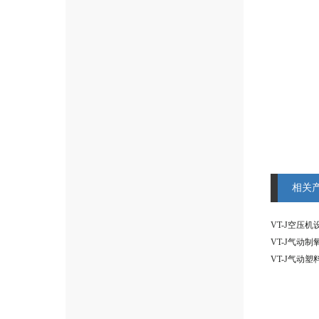
相关
VT-J气动