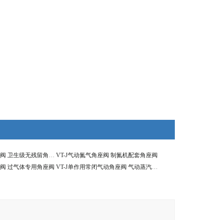
VT-J气动快装角座阀 卫生级无残留角座阀
VT-J气动氮气角座阀 制氮机配套角座阀
座阀 过气体专用角座阀
VT-J单作用常闭气动角座阀 气动蒸汽角座阀