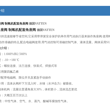
介绍
座阀 制氧机配套角座阀
德国VATTEN
座阀 制氧机配套角座阀
德国VATTEN
保持流速能够节省空间,它采用带弹簧安全保护的单作用气动执行器来操作角座阀.使用
动作准确的特点,配合电磁阀使用.用气动控制可准确控制气体、液体流量。阀体采用SUS30
数介绍：
1.6MPA和2.5MPA
-10~+180 ℃
式：螺纹连接、法兰连接、快装式、焊接式等
采用聚四氟乙烯
带配带电磁阀、限位开关及紧急手动操作
作用：流体从阀杆下方流入时，水锤（水冲击力）被吸收。
阀体机构：流量比普通角座大30%，体积更小，流体流态更优
命：大概五百万次以上
介质：中性气体、空气、水、蒸汽、酸碱等腐蚀性气体。