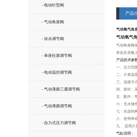
- 电动针型阀
产品
- 气动角座阀
气动氧气角
气动氧气角
- 浓水调节阀
气动角座阀
有反应灵敏,
- 单座柱塞调节阀
产品技术参
一、压力范围：
- 电动温控调节阀
二、介质温度：
三、连接方
- 气动薄膜三通调节阀
四、密封：
五、配件：
六：无水锤
- 气动薄膜调节阀
七：先进的
八、使用寿
- 自力式压力调节阀
九 、适用
气缸说明：