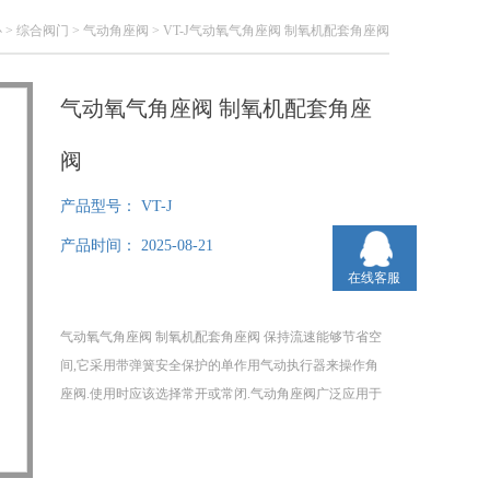
心
>
综合阀门
>
气动角座阀
> VT-J气动氧气角座阀 制氧机配套角座阀
气动氧气角座阀 制氧机配套角座
阀
产品型号：
VT-J
产品时间：
2025-08-21
在线客服
气动氧气角座阀 制氧机配套角座阀 保持流速能够节省空
间,它采用带弹簧安全保护的单作用气动执行器来操作角
座阀.使用时应该选择常开或常闭.气动角座阀广泛应用于
短时间的频繁启动,具有反应灵敏,动作准确的特点,配合
电磁阀使用.用气动控制可准确控制气体、液体流量。