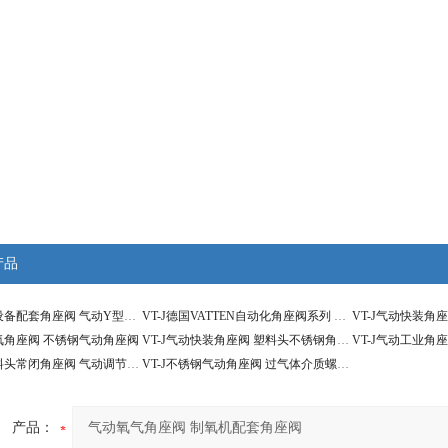
产品
VT-J空压机设备配套角座阀 气动Y型直角阀
VT-J德国VATTEN自动化角座阀系列 气动Y型角座阀
制氧角座阀 不锈钢气动角座阀
VT-J气动快装角座阀 塑料头不锈钢角座阀
VT-J气动工业角
VT-J气动塑料头常闭角座阀 气动调节角座阀
VT-J不锈钢气动角座阀 过气体介质螺纹角座阀
产品：