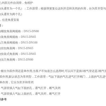
壳,内部元件自润滑，免维护
动头通常为一个孔）；工作原理；根据弹簧复位达到开启和关闭的作用，分为常开型与
动头通常为两个孔）
转，任意角度安装
明：
螺纹角座阀规格：DN15-DN80
装角座阀规格：DN15-DN65
兰角座阀规格：DN15-DN100
丝扣角座阀：DN15-DN65
快装式角座阀：DN15-DN65
法兰角座阀：DN15-DN80
一般分为双作用还是单作用,当客户不知道怎么选用时,可以问下是插1根气管还是2根气
是双作用,默认状态为常闭型，工作原理：气缸下面的气孔进气打开阀门，上面的气孔进
是单作用，它分为常开和常闭
：气源管插入气缸下面的孔，通气打开，断气关闭
：气源管插入气缸上面的孔，通气关闭，断气打开
供参考