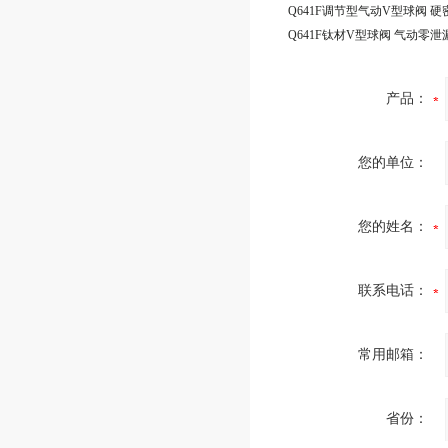
产品：
您的单位：
您的姓名：
联系电话：
常用邮箱：
省份：