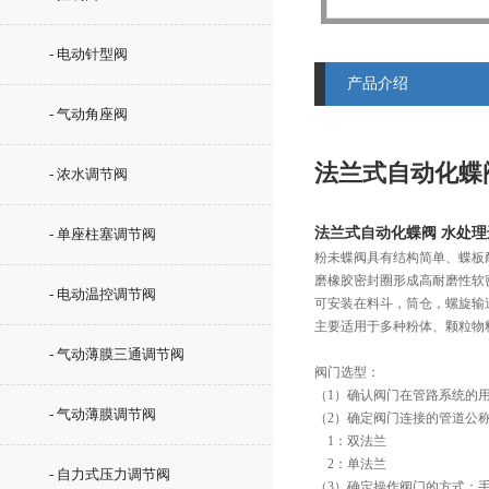
- 电动针型阀
产品介绍
- 气动角座阀
法兰式自动化蝶
- 浓水调节阀
法兰式自动化蝶阀 水处
- 单座柱塞调节阀
粉未蝶阀具有结构简单、蝶板
磨橡胶密封圈形成高耐磨性软
- 电动温控调节阀
可安装在料斗，筒仓，螺旋输
主要适用于多种粉体、颗粒物
- 气动薄膜三通调节阀
阀门选型：
（1）确认阀门在管路系统的
- 气动薄膜调节阀
（2）确定阀门连接的管道公
    1：双法兰
    2：单法兰
- 自力式压力调节阀
（3）确定操作阀门的方式：