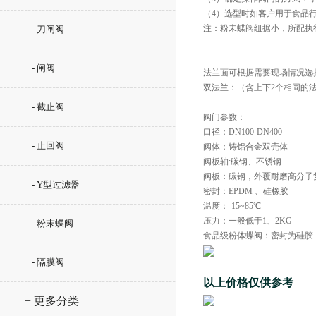
（4）选型时如客户用于食品
注：粉未蝶阀纽据小，所配执
- 刀闸阀
- 闸阀
法兰面可根据需要现场情况选
双法兰：（含上下2个相同的
- 截止阀
阀门参数：
口径：DN100-DN400
- 止回阀
阀体：铸铝合金双壳体
阀板轴:碳钢、不锈钢
阀板：碳钢，外覆耐磨高分子复
- Y型过滤器
密封：EPDM 、硅橡胶
温度：-15~85℃
压力：一般低于1、2KG
- 粉末蝶阀
食品级粉体蝶阀：密封为硅胶，
- 隔膜阀
以上价格仅供参考
+ 更多分类