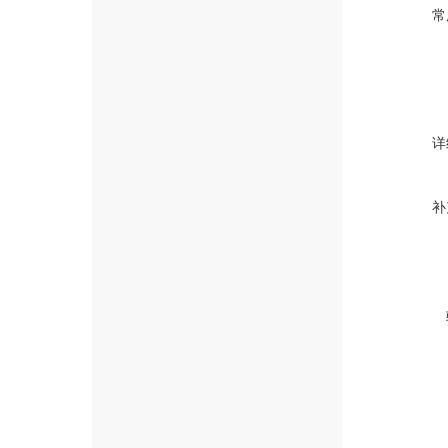
常
详
补