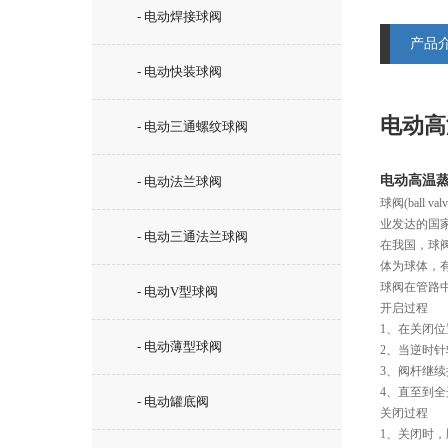
- 电动焊接球阀
产品
- 电动快装球阀
电动高
- 电动三通螺纹球阀
电动高温蒸
- 电动法兰球阀
球阀(bal
业发达的国
- 电动三通法兰球阀
在我国，球
体为球体，
球阀在管路
- 电动V型球阀
开启过程
1、在关闭
- 电动薄型球阀
2、当逆时
3、阀杆继
4、直至到
- 电动罐底阀
关闭过程
1、关闭时