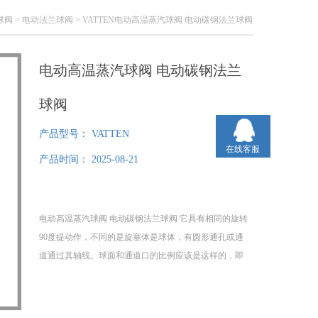
球阀
>
电动法兰球阀
> VATTEN电动高温蒸汽球阀 电动碳钢法兰球阀
电动高温蒸汽球阀 电动碳钢法兰
球阀
产品型号：
VATTEN
在线客服
产品时间：
2025-08-21
电动高温蒸汽球阀 电动碳钢法兰球阀 它具有相同的旋转
90度提动作，不同的是旋塞体是球体，有圆形通孔或通
道通过其轴线。球面和通道口的比例应该是这样的，即
当球旋转90度时，在进、出口处应全部呈现球面，从而
截断流动。