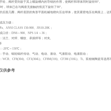
转手轮，阀杆受到嵌于其上螺旋槽内的导销的作用，使阀杆和球体同时旋转90°。
闭时，球体已在与阀座无接触的情况下旋转了90°。
动的后面几圈，阀杆底部的角形平面机械地楔向压迫球体，使其紧密地压在阀座上，达
力或压力级：
MPa、ANSI CLASS 150-900、JIS10-20K；
口径：DN6～900、NPS 1/4 ～36；
式：法兰、对焊、螺纹、承插焊等；对夹,
等
-20℃～150℃；
式：手动、蜗轮蜗杆传动、气动、电动、液动、气液联动、电液联动；
WCB、CF8(304)、CF3(304L)、CF8M(316)、CF3M (316L)、Ti。
仅供参考