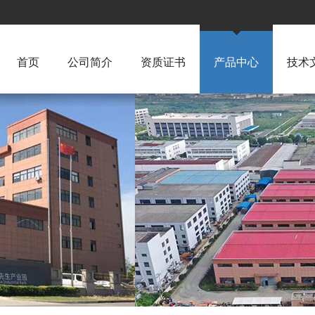
首页
公司简介
资质证书
产品中心
技术