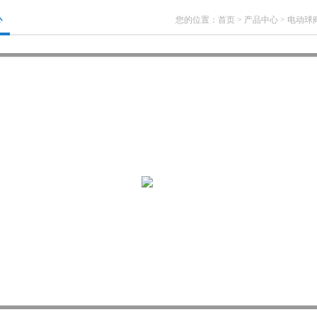
心
您的位置：
首页
>
产品中心
>
电动球