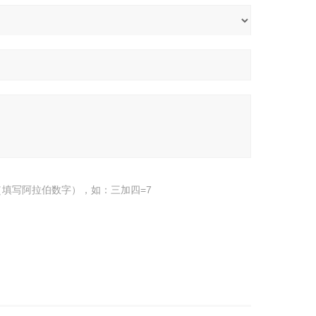
填写阿拉伯数字），如：三加四=7