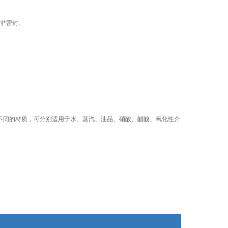
到*密封。
双相钢陶瓷等选用不同的材质，可分别适用于水、蒸汽、油品、硝酸、醋酸、氧化性介