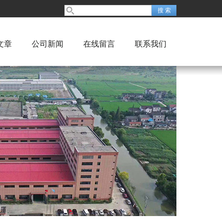
文章
公司新闻
在线留言
联系我们