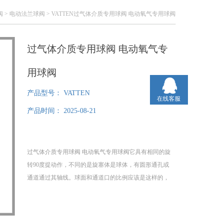
阀
>
电动法兰球阀
> VATTEN过气体介质专用球阀 电动氧气专用球阀
过气体介质专用球阀 电动氧气专
用球阀
产品型号：
VATTEN
在线客服
产品时间：
2025-08-21
过气体介质专用球阀 电动氧气专用球阀它具有相同的旋
转90度提动作，不同的是旋塞体是球体，有圆形通孔或
通道通过其轴线。球面和通道口的比例应该是这样的，
即当球旋转90度时，在进、出口处应全部呈现球面，从
而截断流动。