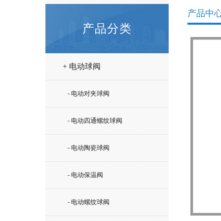
产品中
产品分类
+ 电动球阀
- 电动对夹球阀
- 电动四通螺纹球阀
- 电动陶瓷球阀
- 电动保温阀
- 电动螺纹球阀