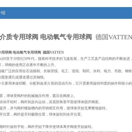
介绍
介质专用球阀 电动氧气专用球阀
德国VATTE
专用球阀 电动氧气专用球阀
 德国VATTEN
l valve)问世于20世纪50年代，随着科学技术的飞速发展，生产工艺及产品结构的不
家，球阀的使用正在逐年不断的上升。
阀被广泛的应用在石油炼制、长输管线、化工、造纸、制药、水利、电力、市政、钢铁
有圆形通孔或通道通过其轴线。
中主要用来做切断、分配和改变介质的流动方向，它只需要用旋转90度的操作和很小的
位置，球体受阀杆的机械施压作用，紧压在阀座上。
针转动手轮时，阀杆则反向运动，其底部角形平面使球体脱开阀座。
续提升，并与阀杆螺旋槽内的导销相互作用，使球体开始无摩擦地旋转。
全开位置，阀杆提升到极限位置，球体旋转到全开位置。
，顺时针旋转手轮，阀杆开始下降并使球体离开阀座开始旋转。