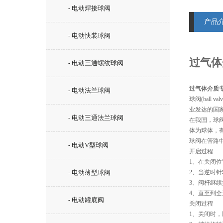
- 电动焊接球阀
产品
- 电动快装球阀
过气体
- 电动三通螺纹球阀
过气体介质
- 电动法兰球阀
球阀(bal
业发达的国
- 电动三通法兰球阀
在我国，球
体为球体，
球阀在管路
- 电动V型球阀
开启过程
1、在关闭
- 电动薄型球阀
2、当逆时
3、阀杆继
4、直至到
- 电动罐底阀
关闭过程
1、关闭时