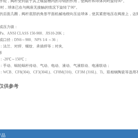
转手轮，阀杆受到嵌于其上螺旋槽内的导销的作用，使阀杆和球体同时旋转90°。
闭时，球体已在与阀座无接触的情况下旋转了90°。
动的后面几圈，阀杆底部的角形平面机械地楔向压迫球体，使其紧密地压在阀座上，达
力或压力级：
MPa、ANSI CLASS 150-900、JIS10-20K；
口径：DN6～900、NPS 1/4 ～36；
式：法兰、对焊、螺纹、承插焊等；对夹,
等
-20℃～150℃；
式：手动、蜗轮蜗杆传动、气动、电动、液动、气液联动、电液联动；
WCB、CF8(304)、CF3(304L)、CF8M(316)、CF3M (316L)、Ti。
仅供参考
产品