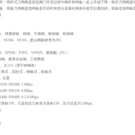
暗杆：明杆式刀闸阀是指是阀门开启过程中阀杆和闸板一起上升或下降；暗杆刀闸阀是
暗板：明板刀闸阀是指闸板是开启时有部分是露在阀体外面可以看到的；暗板是指闸板
成
铁、球墨铸铁、铸钢、不锈钢、铬钼钢、双相钢
1、SS304、SS316，默认阀板材质为201。
、EPDM、PTFE、VITON、聚胺酯（PU）
锈钢、硬质合金钢、工程陶瓷
4、2Cr13（用于铸钢体）
三角式，四柱式，钢板式，暗板式
E，石墨
0~DN200  1.0Mpa
     DN200~DN350  0.8Mpa
     DN400~DN600  0.5-0.6Mpa
美标150，只是指法兰标准为美标150，压力还是为1.0Mpa。
点
点