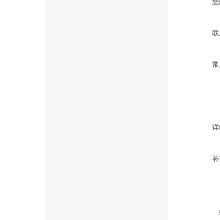
您
联
常
详
补