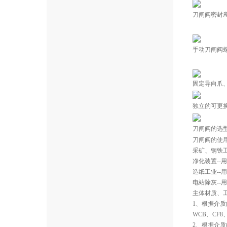
刀闸阀密封
手动刀闸阀
固定导向爪
独立的可更
刀闸阀的选
刀闸阀的使
采矿、钢铁工
净化装置-
造纸工业--
电站除灰--
主体材质、
1、根据介
WCB、CF8
2、根据介