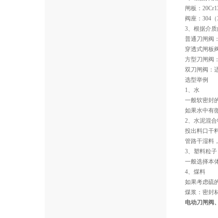
闸板：20Cr
阀座：304（3
3、根据介
普通刀闸阀
穿透式闸板
方型刀闸阀
双刀闸阀：
选型举例
1、水
一般软密封
如果水中有
2、水泥混合
投出料口干
管路干湿料
3、塑料粒子
一般选择本
4、煤料
如果考虑硫的
煤浆：密封
电动刀闸阀