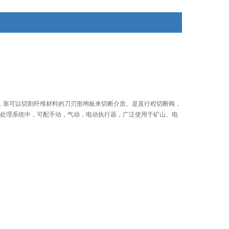
直，靠可以切割纤维材料的刀刃形闸板来切断介质。是直行程切断阀，
处理系统中，可配手动，气动，电动执行器，广泛使用于矿山、电