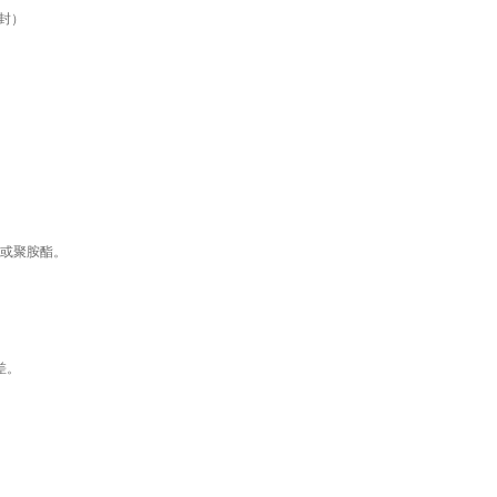
密封）
或聚胺酯。
差。