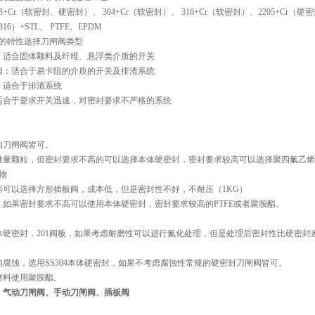
13+Cr（软密封、硬密封）、 304+Cr（软密封）、 316+Cr（软密封）、2205+Cr（硬
16）+STL、 PTFE、EPDM
质的特性选择刀闸阀类型
：适合固体颗料及纤维、悬浮类介质的开关
阀：适合于易卡阻的介质的开关及排渣系统
：适合于排渣系统
适合于要求开关迅速，对密封要求不严格的系统
的刀闸阀皆可。
微量颗粒，但密封要求不高的可以选择本体硬密封，密封要求较高可以选择聚四氟乙烯
物
料可以选择方形插板阀，成本低，但是密封性不好，不耐压（1KG）
，如果密封要求不高可以使用本体硬密封，密封要求较高的PTFE或者聚胺酯。
体硬密封，201阀板，如果考虑耐磨性可以进行氮化处理，但是处理后密封性比硬密封
腐蚀，选用SS304本体硬密封，如果不考虑腐蚀性常规的硬密封刀闸阀皆可。
材料使用聚胺酯。
、气动刀闸阀、手动刀闸阀、插板阀