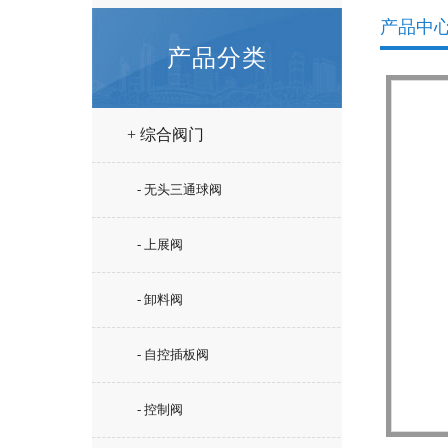
产品中
产品分类
+ 综合阀门
- 无头三通球阀
- 上展阀
- 卸料阀
- 自控插板阀
- 控制阀