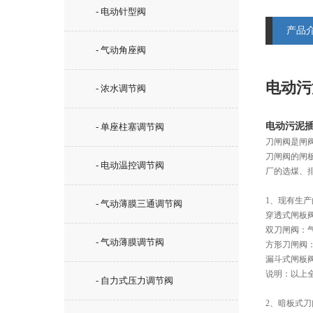
- 电动针型阀
产品
- 气动角座阀
电动污
- 浓水调节阀
电动污泥插
- 单座柱塞调节阀
刀闸阀是闸
刀闸阀的闸
- 电动温控调节阀
厂的选煤、
1、现有生
- 气动薄膜三通调节阀
穿透式闸板
双刀闸阀：
- 气动薄膜调节阀
方形刀闸阀
漏斗式闸板
说明：以上
- 自力式压力调节阀
2、暗板式刀