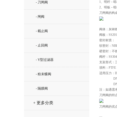
1、明杆－
- 刀闸阀
2、明板－
刀闸阀的构
- 闸阀
阀体：灰铸
- 截止阀
阀板：SS20
密封材质：
- 止回阀
软密封：NBR
硬密封：不
阀杆：SS30
- Y型过滤器
支架形式：
填料：PTF
适用压力：DN5
- 粉末蝶阀
             
             
- 隔膜阀
注：如遇需求
刀闸阀的特
+ 更多分类
刀闸阀的优