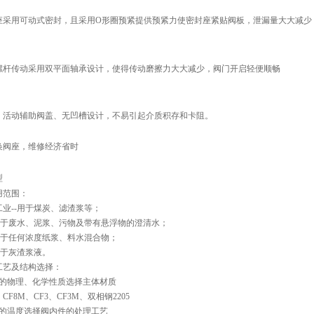
座采用可动式密封，且采用O形圈预紧提供预紧力使密封座紧贴阀板，泄漏量大大减少
螺杆传动采用双平面轴承设计，使得传动磨擦力大大减少，阀门开启轻便顺畅
、活动辅助阀盖、无凹槽设计，不易引起介质积存和卡阻。
换阀座，维修经济省时
型
用范围：
业--用于煤炭、滤渣浆等；
-用于废水、泥浆、污物及带有悬浮物的澄清水；
用于任何浓度纸浆、料水混合物；
用于灰渣浆液。
工艺及结构选择：
质的物理、化学性质选择主体材质
、CF8M、CF3、CF3M、双相钢2205
质的温度选择阀内件的处理工艺