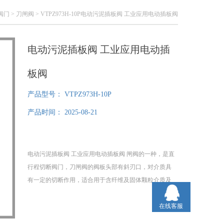
阀门
>
刀闸阀
> VTPZ973H-10P电动污泥插板阀 工业应用电动插板阀
电动污泥插板阀 工业应用电动插
板阀
产品型号：
VTPZ973H-10P
产品时间：
2025-08-21
电动污泥插板阀 工业应用电动插板阀 闸阀的一种，是直
行程切断阀门，刀闸阀的阀板头部有斜刃口，对介质具
有一定的切断作用，适合用于含纤维及固体颗粒介质及
污水处理系统中，可佩手动，气动，电动执行器，广泛
使用于造纸，采矿，化工，污水处理等过程自控系统
在线客服
中。