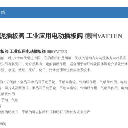
介绍
泥插板阀 工业应用电动插板阀
德国VATTEN
板阀 工业应用电动插板阀
 德国VATTEN
阀的一种, 八十年代引进中国，它的启闭件是闸板，闸板的运动方向与流体方向相垂
板头部有斜刃口，对介质具有一定的切断作用，适合用于含纤维及固体颗粒介质及污水
排渣、水泥、造纸、采矿、化工、污水处理等过程自控系统中。
产的：刀闸阀：全凸耳/半凸耳手动手轮、手动伞齿轮、气动双作用、气动单作用、电动
阀：两片式及两段式，半凸耳手动手轮、手动伞齿轮、气动双作用、气动单作用、电动
气动双作用
：手动、气动
阀
全部为明板式，手动的可以按暗杆式和明杆式两种方式来生产
闸阀