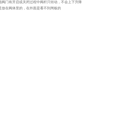
指阀门有开启或关闭过程中阀杆只转动，不会上下升降
是放在阀体里的，在外面是看不到闸板的