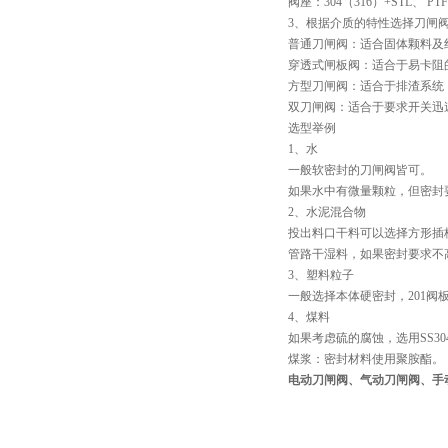
阀座：304（316）+STL、 PT
3、根据介质的特性选择刀闸
普通刀闸阀：适合固体颗料及
穿透式闸板阀：适合于易卡阻
方型刀闸阀：适合于排渣系统
双刀闸阀：适合于要求开关迅
选型举例
1、水
一般软密封的刀闸阀皆可。
如果水中有微量颗粒，但密封
2、水泥混合物
投出料口干料可以选择方形插
管路干湿料，如果密封要求不
3、塑料粒子
一般选择本体硬密封，201
4、煤料
如果考虑硫的腐蚀，选用SS3
煤浆：密封材料使用聚胺酯。
电动刀闸阀、气动刀闸阀、手