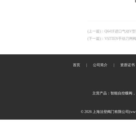
(上一篇)
：
Q641F进口气动V
(下一篇)
：
VATTEN手动刀闸
首页
|
公司简介
|
资质证书
主营产品：智能自控蝶阀，
© 2026 上海法登阀门有限公司(www.v