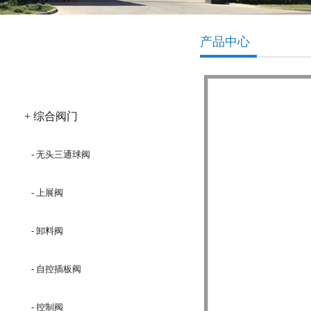
产品中心
产品分类
+ 综合阀门
- 无头三通球阀
- 上展阀
- 卸料阀
- 自控插板阀
- 控制阀