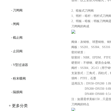
说明：以上全部为明板式，手
- 刀闸阀
2、暗板式刀闸阀
1、明杆－暗杆：明杆式刀闸
2、明板－暗板：明板刀闸阀
- 闸阀
刀闸阀的构成
- 截止阀
阀体：灰铸铁、球墨铸铁、铸
阀板：SS201、SS304、SS3
- 止回阀
密封材质：
软密封：NBR、EPDM、PTF
硬密封：不锈钢、硬质合金钢
- Y型过滤器
阀杆：SS304、2Cr13（用于
支架形式：三角式，四柱式，
- 粉末蝶阀
填料：PTFE，石墨
适用压力：DN50~DN200  1.0
                  DN200~DN350  0.
- 隔膜阀
                  DN400~DN600  0.
注：如遇需求美标150，只是指
刀闸阀的特点
+ 更多分类