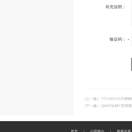
补充说明：
验证码：
(上一篇)
：
VT1AEF31A不
(下一篇)
：
Q641F钛材V型球
首页
|
公司简介
|
资质证书