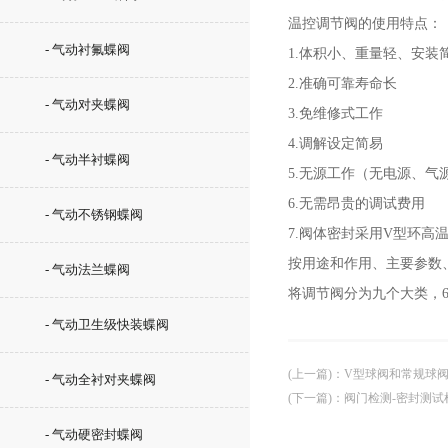
温控调节阀的使用特点：
- 气动衬氟蝶阀
1.体积小、重量轻、安装
2.准确可靠寿命长
- 气动对夹蝶阀
3.免维修式工作
4.调解设定简易
- 气动半衬蝶阀
5.无源工作（无电源、气
6.无需昂贵的调试费用
- 气动不锈钢蝶阀
7.阀体密封采用V型环
按用途和作用、主要参数
- 气动法兰蝶阀
将调节阀分为九个大类，
- 气动卫生级快装蝶阀
(上一篇)
：
V型球阀和常规球
- 气动全衬对夹蝶阀
(下一篇)
：
阀门检测-密封测试
- 气动硬密封蝶阀