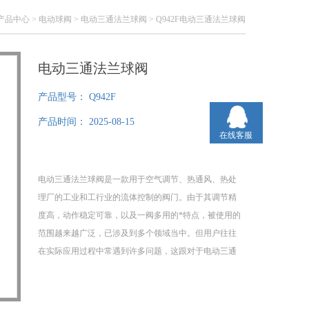
产品中心
>
电动球阀
>
电动三通法兰球阀
> Q942F电动三通法兰球阀
电动三通法兰球阀
产品型号：
Q942F
产品时间：
2025-08-15
在线客服
电动三通法兰球阀是一款用于空气调节、热通风、热处
理厂的工业和工行业的流体控制的阀门。由于其调节精
度高，动作稳定可靠，以及一阀多用的*特点，被使用的
范围越来越广泛，已涉及到多个领域当中。但用户往往
在实际应用过程中常遇到许多问题，这跟对于电动三通
调节阀的认知和了解有着很大的关系！因为三通调节阀
根据结构可分为合流阀和分流阀。