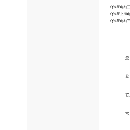
您
您
联
常