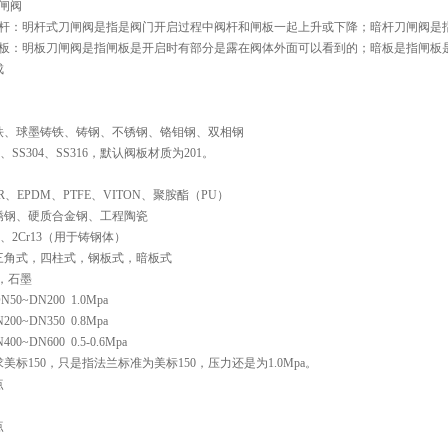
闸阀
暗杆：明杆式刀闸阀是指是阀门开启过程中阀杆和闸板一起上升或下降；暗杆刀闸阀是
暗板：明板刀闸阀是指闸板是开启时有部分是露在阀体外面可以看到的；暗板是指闸板
成
铁、球墨铸铁、铸钢、不锈钢、铬钼钢、双相钢
1、SS304、SS316，默认阀板材质为201。
、EPDM、PTFE、VITON、聚胺酯（PU）
锈钢、硬质合金钢、工程陶瓷
4、2Cr13（用于铸钢体）
三角式，四柱式，钢板式，暗板式
E，石墨
0~DN200  1.0Mpa
     DN200~DN350  0.8Mpa
     DN400~DN600  0.5-0.6Mpa
美标150，只是指法兰标准为美标150，压力还是为1.0Mpa。
点
点