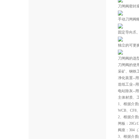
刀闸阀密封
手动刀闸阀
固定导向爪
独立的可更
刀闸阀的选
刀闸阀的使
采矿、钢铁工
净化装置-
造纸工业--
电站除灰--
主体材质、
1、根据介
WCB、CF8
2、根据介
闸板：20Cr
阀座：304（3
3、根据介