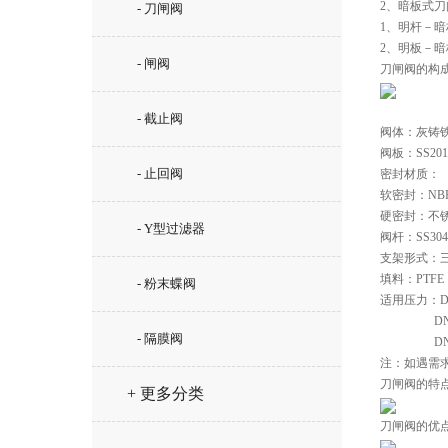
2、暗板式刀
- 刀闸阀
1、明杆－
2、明板－
- 闸阀
刀闸阀的构
- 截止阀
阀体：灰铸
阀板：SS20
- 止回阀
密封材质：
软密封：NBR
硬密封：不
- Y型过滤器
阀杆：SS30
支架形式：
填料：PTF
- 粉末蝶阀
适用压力：DN5
             
- 隔膜阀
             
注：如遇需求
刀闸阀的特
+ 更多分类
刀闸阀的优