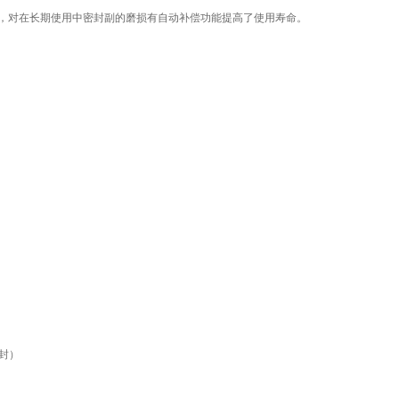
，对在长期使用中密封副的磨损有自动补偿功能提高了使用寿命。
密封）