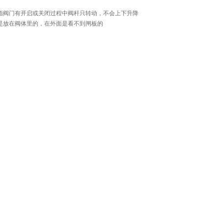
指阀门有开启或关闭过程中阀杆只转动，不会上下升降
是放在阀体里的，在外面是看不到闸板的