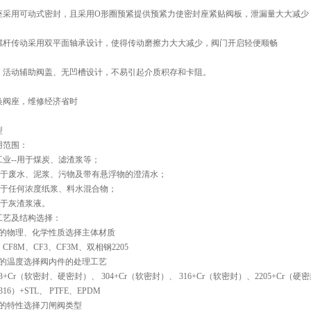
座采用可动式密封，且采用O形圈预紧提供预紧力使密封座紧贴阀板，泄漏量大大减少
螺杆传动采用双平面轴承设计，使得传动磨擦力大大减少，阀门开启轻便顺畅
、活动辅助阀盖、无凹槽设计，不易引起介质积存和卡阻。
换阀座，维修经济省时
型
用范围：
业--用于煤炭、滤渣浆等；
-用于废水、泥浆、污物及带有悬浮物的澄清水；
用于任何浓度纸浆、料水混合物；
用于灰渣浆液。
工艺及结构选择：
质的物理、化学性质选择主体材质
、CF8M、CF3、CF3M、双相钢2205
质的温度选择阀内件的处理工艺
13+Cr（软密封、硬密封）、 304+Cr（软密封）、 316+Cr（软密封）、2205+Cr（硬
16）+STL、 PTFE、EPDM
质的特性选择刀闸阀类型