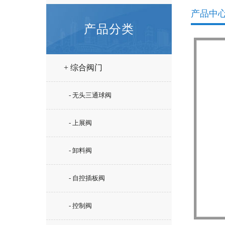
产品中
产品分类
+ 综合阀门
- 无头三通球阀
- 上展阀
- 卸料阀
- 自控插板阀
- 控制阀