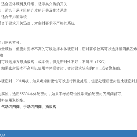
：适合固体颗料及纤维、悬浮类介质的开关
阀：适合于易卡阻的介质的开关及排渣系统
：适合于排渣系统
适合于要求开关迅速，对密封要求不严格的系统
的刀闸阀皆可。
微量颗粒，但密封要求不高的可以选择本体硬密封，密封要求较高可以选择聚四氟乙烯
物
料可以选择方形插板阀，成本低，但是密封性不好，不耐压（1KG）
，如果密封要求不高可以使用本体硬密封，密封要求较高的PTFE或者聚胺酯。
体硬密封，201阀板，如果考虑耐磨性可以进行氮化处理，但是处理后密封性比硬密封
腐蚀，选用SS304本体硬密封，如果不考虑腐蚀性常规的硬密封刀闸阀皆可。
材料使用聚胺酯。
、气动刀闸阀、手动刀闸阀、插板阀
产品