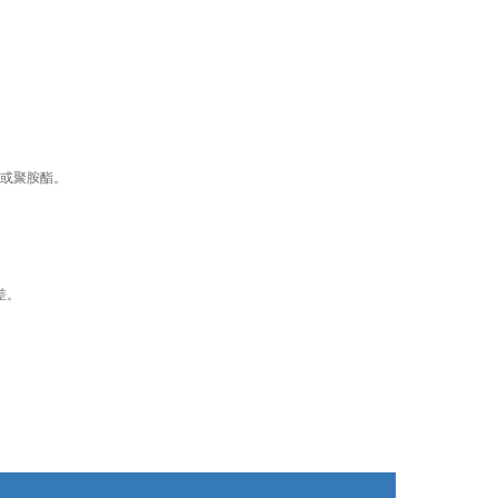
或聚胺酯。
差。