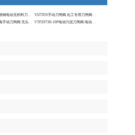
VTPZ973H-10P不锈钢电动无积料刀闸阀，电动污泥切断阀
VATTEN手动刀闸阀 化工专用刀闸阀 无积料刀闸阀
VTPZ973H-10P上海手动刀闸阀 无头法兰刀闸阀 德国VATTEN
VTPZ973H-10P电动污泥刀闸阀 电动刀闸阀 电动污泥切断阀