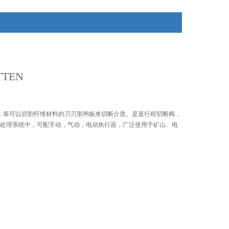
TEN
直，靠可以切割纤维材料的刀刃形闸板来切断介质。是直行程切断阀，
处理系统中，可配手动，气动，电动执行器，广泛使用于矿山、电