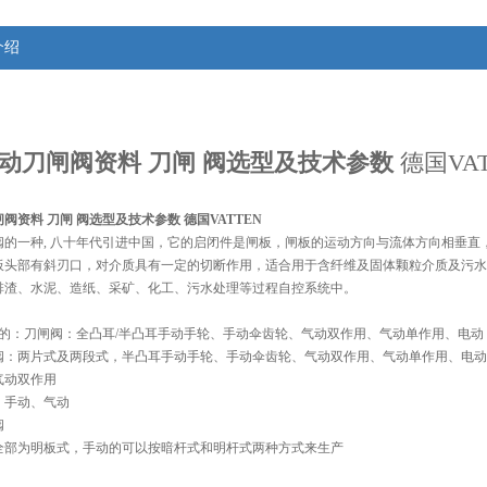
介绍
动刀闸阀资料 刀闸 阀选型及技术参数
德国VAT
阀资料 刀闸 阀选型及技术参数
 德国VATTEN
阀的一种, 八十年代引进中国，它的启闭件是闸板，闸板的运动方向与流体方向相垂
板头部有斜刃口，对介质具有一定的切断作用，适合用于含纤维及固体颗粒介质及污水
排渣、水泥、造纸、采矿、化工、污水处理等过程自控系统中。
产的：刀闸阀：全凸耳/半凸耳手动手轮、手动伞齿轮、气动双作用、气动单作用、电动
阀：两片式及两段式，半凸耳手动手轮、手动伞齿轮、气动双作用、气动单作用、电动
气动双作用
：手动、气动
阀
全部为明板式，手动的可以按暗杆式和明杆式两种方式来生产