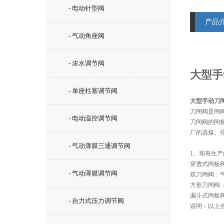
- 电动针型阀
产品
- 气动角座阀
- 浓水调节阀
大型手
- 单座柱塞调节阀
大型手动刀闸
刀闸阀是闸
- 电动温控调节阀
刀闸阀的闸
厂的选煤、
- 气动薄膜三通调节阀
1、现有生
穿透式闸板
- 气动薄膜调节阀
双刀闸阀：
方形刀闸阀
漏斗式闸板
- 自力式压力调节阀
说明：以上