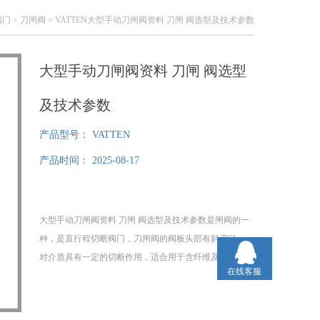
阀门
>
刀闸阀
> VATTEN大型手动刀闸阀资料 刀闸 阀选型及技术参数
大型手动刀闸阀资料 刀闸 阀选型
及技术参数
产品型号：
VATTEN
产品时间：
2025-08-17
大型手动刀闸阀资料 刀闸 阀选型及技术参数是闸阀的一
种，是直行程切断阀门，刀闸阀的阀板头部有斜刃口，
对介质具有一定的切断作用，适合用于含纤维及固体颗
在线客服
粒介质及污水处理系统中，可佩手动，气动，电动执行
器，广泛使用于造纸，采矿，化工，污水处理等过程自
控系统中。