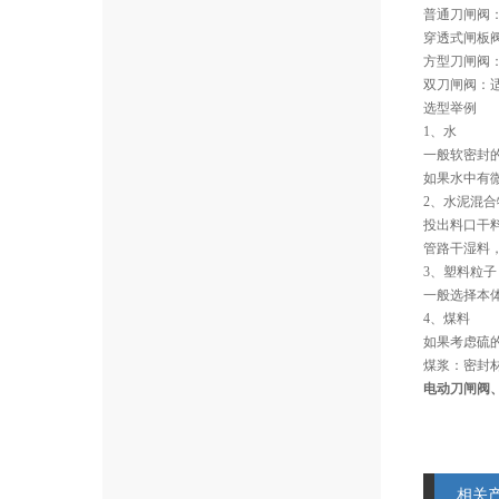
普通刀闸阀
穿透式闸板
方型刀闸阀
双刀闸阀：
选型举例
1、水
一般软密封
如果水中有
2、水泥混合
投出料口干
管路干湿料
3、塑料粒子
一般选择本
4、煤料
如果考虑硫的
煤浆：密封
电动刀闸阀
相关