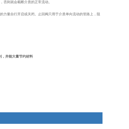
，否则就会截断介质的正常流动。
的力量自行开启或关闭。止回阀只用于介质单向流动的管路上，阻
利，并能大量节约材料