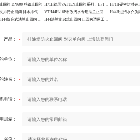
止回阀 DN600 球铁止回阀
H71H德国VATTEN止回阀系列，H71W对夹单瓣止回阀
H71H碳钢对夹排污止回阀 排水排气单向阀
VTH44H-16P市政污水专用法兰止回阀 H44H旋启式止回阀
VTH44H-16PH44旋启式法兰止回阀 排水管道逆止阀
H44法兰旋启式止回阀 止回阀适用工况选型
产品：
的单位：
的姓名：
系电话：
用邮箱：
省份：