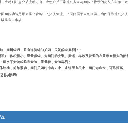
时，应特别注意介质流动方向，应使介质正常流动方向与阀体上指示的箭头方向相一致
止回阀的功能是用来防止管路中的介质倒流。止回阀属于自动阀类，启闭件靠流动介质
，以防发生事故
程短、阀瓣轻巧、且有弹簧辅助关闭、关闭的速度很快；
度很短、体积很小、重量很轻、为阀门的安装、搬运、存放及管道的布置带来很大的便
式：可水平安装或垂直安装，重量轻，安装容易；
整体结构，简单紧凑，阀门关闭时冲击力小，水锤压力很小，阀门寿命长，可靠性高。
仅供参考
产品