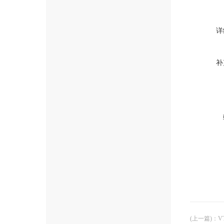
详
补
(上一篇)
：
V