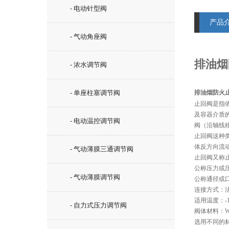
- 电动针型阀
产品
- 气动角座阀
排油烟
- 浓水调节阀
- 单座柱塞调节阀
排油烟防火止
止回阀是指
及容器介质
- 电动温控调节阀
阀（沿轴线
止回阀这种
体反方向流
- 气动薄膜三通调节阀
止回阀又称
公称压力或压力级：
- 气动薄膜调节阀
公称通径或口
连接方式：
适用温度：-1
- 自力式压力调节阀
阀体材料：WC
选用不同的