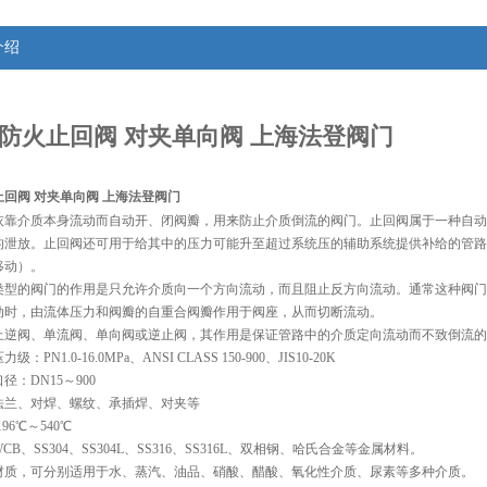
介绍
防火止回阀 对夹单向阀 上海法登阀门
回阀 对夹单向阀 上海法登阀门
依靠介质本身流动而自动开、闭阀瓣，用来防止介质倒流的阀门。止回阀属于一种自动
的泄放。止回阀还可用于给其中的压力可能升至超过系统压的辅助系统提供补给的管路
移动）。
类型的阀门的作用是只允许介质向一个方向流动，而且阻止反方向流动。通常这种阀门
动时，由流体压力和阀瓣的自重合阀瓣作用于阀座，从而切断流动。
止逆阀、单流阀、单向阀或逆止阀，其作用是保证管路中的介质定向流动而不致倒流的
PN1.0-16.0MPa、ANSI CLASS 150-900、JIS10-20K 
径：DN15～900
法兰、对焊、螺纹、承插焊、对夹等
96℃～540℃ 
B、SS304、SS304L、SS316、SS316L、双相钢、哈氏合金等金属材料。
材质，可分别适用于水、蒸汽、油品、硝酸、醋酸、氧化性介质、尿素等多种介质。