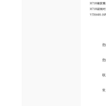
H71H橡胶瓣
您
您
联
常