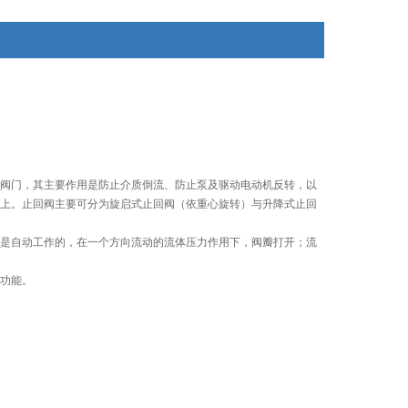
阀门，其主要作用是防止介质倒流、防止泵及驱动电动机反转，以
上。止回阀主要可分为旋启式止回阀（依重心旋转）与升降式止回
是自动工作的，在一个方向流动的流体压力作用下，阀瓣打开；流
功能。