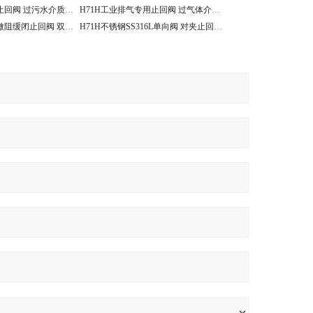
H71H硬密封对夹止回阀 过污水介质止回阀
H71H工业排气专用止回阀 过气体介质对夹单向阀
H44H过污水介质微阻缓闭止回阀 双板止回阀
H71H不锈钢SS316L单向阀 对夹止回阀单瓣双瓣