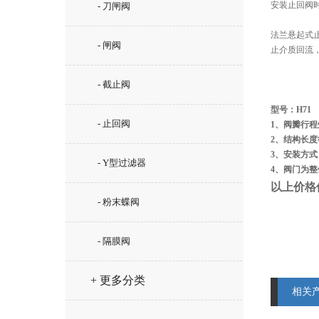
安装止回阀
- 刀闸阀
法兰悬起式
- 闸阀
止介质回流
- 截止阀
型号：H71
- 止回阀
1、阀瓣行
2、结构长
3、安装方
- Y型过滤器
4、阀门为
以上价格
- 粉末蝶阀
- 隔膜阀
+ 更多分类
相关