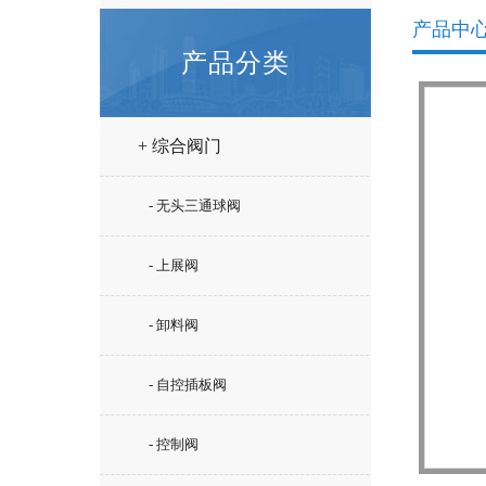
产品中
产品分类
+ 综合阀门
- 无头三通球阀
- 上展阀
- 卸料阀
- 自控插板阀
- 控制阀