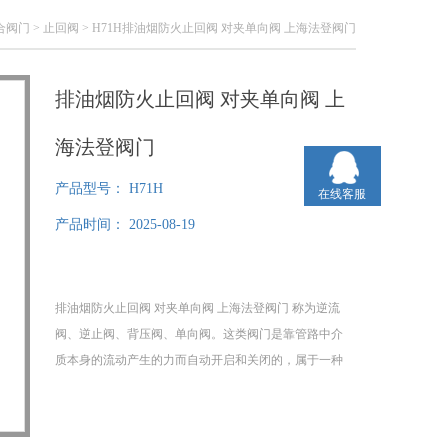
合阀门
>
止回阀
> H71H排油烟防火止回阀 对夹单向阀 上海法登阀门
排油烟防火止回阀 对夹单向阀 上
海法登阀门
产品型号：
H71H
在线客服
产品时间：
2025-08-19
排油烟防火止回阀 对夹单向阀 上海法登阀门 称为逆流
阀、逆止阀、背压阀、单向阀。这类阀门是靠管路中介
质本身的流动产生的力而自动开启和关闭的，属于一种
自动阀门。