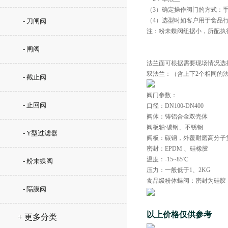
（3）确定操作阀门的方式：
（4）选型时如客户用于食品
- 刀闸阀
注：粉未蝶阀纽据小，所配执
- 闸阀
法兰面可根据需要现场情况选
双法兰：（含上下2个相同的
- 截止阀
阀门参数：
- 止回阀
口径：DN100-DN400
阀体：铸铝合金双壳体
阀板轴:碳钢、不锈钢
- Y型过滤器
阀板：碳钢，外覆耐磨高分子复
密封：EPDM 、硅橡胶
温度：-15~85℃
- 粉末蝶阀
压力：一般低于1、2KG
食品级粉体蝶阀：密封为硅胶，
- 隔膜阀
以上价格仅供参考
+ 更多分类