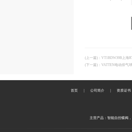
(上一篇)
：
VT1BDW39B上
(下一篇)
：
VATTEN电动排
首页
|
公司简介
|
资质证书
主营产品：智能自控蝶阀，