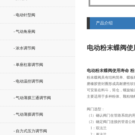
- 电动针型阀
产品介绍
- 气动角座阀
电动粉末蝶阀使
- 浓水调节阀
- 单座柱塞调节阀
电动粉末蝶阀使用寿命 
粉未蝶阀具有结构简单、蝶板
- 电动温控调节阀
磨橡胶密封圈形成高耐磨性软
可安装在料斗，筒仓，螺旋输
主要适用于多种粉体、颗粒物
- 气动薄膜三通调节阀
阀门选型：
- 气动薄膜调节阀
（1）确认阀门在管路系统的
（2）确定阀门连接的管道公
    1：双法兰
- 自力式压力调节阀
    2：单法兰