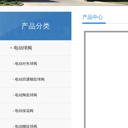
产品中心
产品分类
+ 电动球阀
- 电动对夹球阀
- 电动四通螺纹球阀
- 电动陶瓷球阀
- 电动保温阀
- 电动螺纹球阀