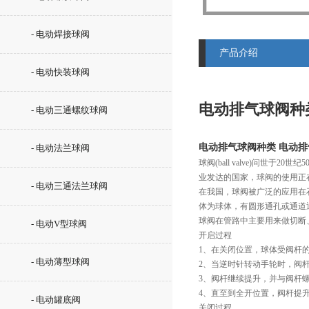
- 电动焊接球阀
产品介绍
- 电动快装球阀
电动排气球阀种
- 电动三通螺纹球阀
电动排气球阀种类 电动
- 电动法兰球阀
球阀(ball valve)问
业发达的国家，球阀的使用正
- 电动三通法兰球阀
在我国，球阀被广泛的应用在
体为球体，有圆形通孔或通道
球阀在管路中主要用来做切断
- 电动V型球阀
开启过程
1、在关闭位置，球体受阀杆
- 电动薄型球阀
2、当逆时针转动手轮时，阀
3、阀杆继续提升，并与阀杆
4、直至到全开位置，阀杆提
- 电动罐底阀
关闭过程