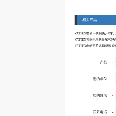
相关产品
产品：
您的单位：
您的姓名：
联系电话：