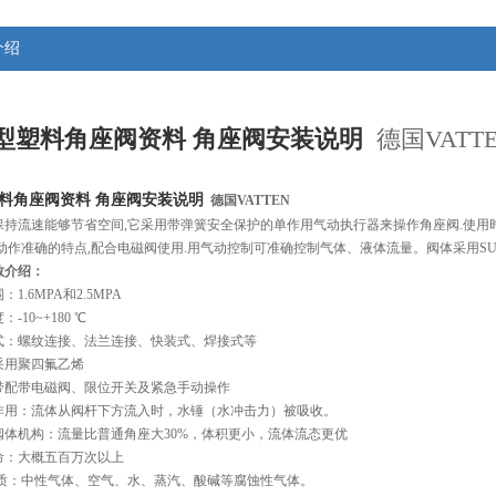
介绍
型塑料角座阀资料 角座阀安装说明
德国VATT
料角座阀资料 角座阀安装说明
 德国VATTEN
保持流速能够节省空间,它采用带弹簧安全保护的单作用气动执行器来操作角座阀.使用
动作准确的特点,配合电磁阀使用.用气动控制可准确控制气体、液体流量。阀体采用SUS30
数介绍：
1.6MPA和2.5MPA
-10~+180 ℃
式：螺纹连接、法兰连接、快装式、焊接式等
采用聚四氟乙烯
带配带电磁阀、限位开关及紧急手动操作
作用：流体从阀杆下方流入时，水锤（水冲击力）被吸收。
阀体机构：流量比普通角座大30%，体积更小，流体流态更优
命：大概五百万次以上
介质：中性气体、空气、水、蒸汽、酸碱等腐蚀性气体。