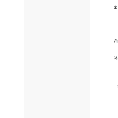
常
详
补