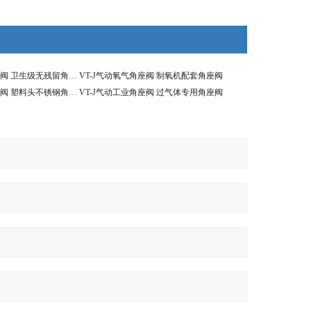
VT-J气动快装角座阀 卫生级无残留角座阀
VT-J气动氧气角座阀 制氧机配套角座阀
VT-J气动快装角座阀 塑料头不锈钢角座阀
VT-J气动工业角座阀 过气体专用角座阀