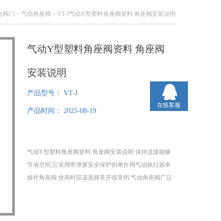
合阀门
>
气动角座阀
> VT-J气动Y型塑料角座阀资料 角座阀安装说明
气动Y型塑料角座阀资料 角座阀
安装说明
产品型号：
VT-J
在线客服
产品时间：
2025-08-19
气动Y型塑料角座阀资料 角座阀安装说明 保持流速能够
节省空间,它采用带弹簧安全保护的单作用气动执行器来
操作角座阀.使用时应该选择常开或常闭.气动角座阀广泛
应用于短时间的频繁启动,具有反应灵敏,动作准确的特
点,配合电磁阀使用.用气动控制可准确控制气体、液体流
量。