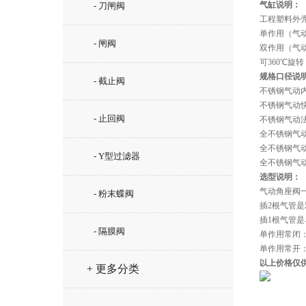
气缸说明：
- 刀闸阀
工程塑料外
单作用（气
- 闸阀
双作用（气
可360℃旋
规格口径说
- 截止阀
不锈钢气动内
不锈钢气动快
- 止回阀
不锈钢气动法
全不锈钢气动
全不锈钢气动
- Y型过滤器
全不锈钢气动
选型说明：
气动角座阀
- 粉末蝶阀
插2根气管
插1根气管
- 隔膜阀
单作用常闭
单作用常开
以上价格仅
+ 更多分类