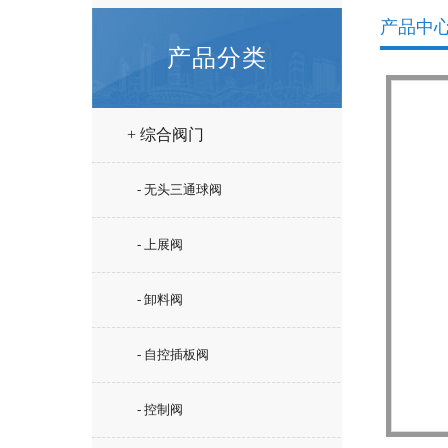
产品中
产品分类
+ 综合阀门
- 无头三通球阀
- 上展阀
- 卸料阀
- 自控插板阀
- 控制阀