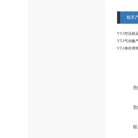
相关
VT-J气动
您
您
联