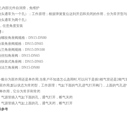
壳,内部元件自润滑，免维护
动头通常为一个孔）；工作原理；根据弹簧复位达到开启和关闭的作用，分为常开型与
动头通常为两个孔）
转，任意角度安装
明：
螺纹角座阀规格：DN15-DN80
装角座阀规格：DN15-DN65
兰角座阀规格：DN15-DN100
丝扣角座阀：DN15-DN65
快装式角座阀：DN15-DN65
法兰角座阀：DN15-DN80
一般分为双作用还是单作用,当客户不知道怎么选用时,可以问下是插1根气管还是2根气
是双作用,默认状态为常闭型，工作原理：气缸下面的气孔进气打开阀门，上面的气孔进
是单作用，它分为常开和常闭
：气源管插入气缸下面的孔，通气打开，断气关闭
：气源管插入气缸上面的孔，通气关闭，断气打开
供参考