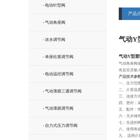
- 电动针型阀
产品
- 气动角座阀
气动Y
- 浓水调节阀
气动Y型塑
- 单座柱塞调节阀
气动角座阀
有反应灵敏,
- 电动温控调节阀
产品技术参
一、压力范围：
二、介质温度：
- 气动薄膜三通调节阀
三、连接方
四、密封：
- 气动薄膜调节阀
五、配件：
六：无水锤
七：先进的
- 自力式压力调节阀
八、使用寿
九 、适用