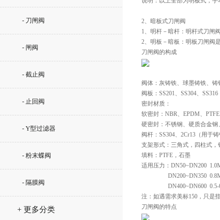
说明：以上全部为明板式，手
- 刀闸阀
2、暗板式刀闸阀
1、明杆－暗杆：明杆式刀闸
2、明板－暗板：明板刀闸阀
- 闸阀
刀闸阀的构成
- 截止阀
阀体：灰铸铁、球墨铸铁、铸
阀板：SS201、SS304、SS3
- 止回阀
密封材质：
软密封：NBR、EPDM、PTF
硬密封：不锈钢、硬质合金钢
- Y型过滤器
阀杆：SS304、2Cr13（用于
支架形式：三角式，四柱式，
- 粉末蝶阀
填料：PTFE，石墨
适用压力：DN50~DN200  1.0
                  DN200~DN350  0.
- 隔膜阀
                  DN400~DN600  0.
注：如遇需求美标150，只是指
刀闸阀的特点
+ 更多分类