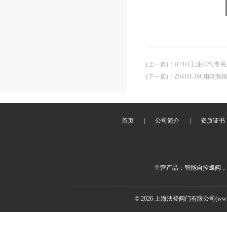
(上一篇)
：
H71H工业排气专
(下一篇)
：
Z941H-16C电
首页
|
公司简介
|
资质证书
主营产品：智能自控蝶阀，
© 2026 上海法登阀门有限公司(www.v