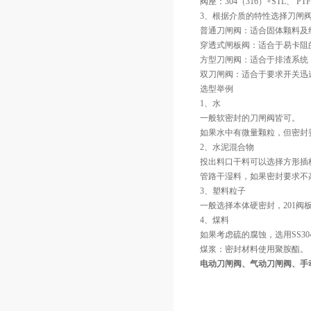
阀座：304（316）+STL、 PT
3、根据介质的特性选择刀闸
普通刀闸阀：适合固体颗料及
穿透式闸板阀：适合于易卡阻
方型刀闸阀：适合于排渣系统
双刀闸阀：适合于要求开关迅
选型举例
1、水
一般软密封的刀闸阀皆可。
如果水中有微量颗粒，但密封
2、水泥混合物
投出料口干料可以选择方形插
管路干湿料，如果密封要求不
3、塑料粒子
一般选择本体硬密封，201
4、煤料
如果考虑硫的腐蚀，选用SS3
煤浆：密封材料使用聚胺酯。
电动刀闸阀、气动刀闸阀、手