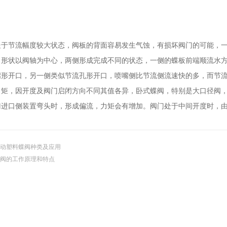
于节流幅度较大状态，阀板的背面容易发生气蚀，有损坏阀门的可能，一般
口形状以阀轴为中心，两侧形成完成不同的状态，一侧的蝶板前端顺流水
嘴形开口，另一侧类似节流孔形开口，喷嘴侧比节流侧流速快的多，而节
力矩，因开度及阀门启闭方向不同其值各异，卧式蝶阀，特别是大口径阀
门进口侧装置弯头时，形成偏流，力矩会有增加。阀门处于中间开度时，
动塑料蝶阀种类及应用
阀的工作原理和特点