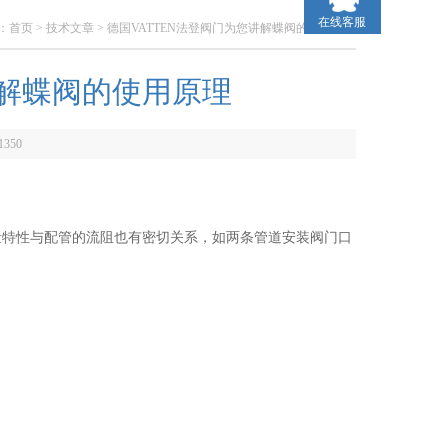
在线客服
：
首页
>
技术文章
> 德国VATTEN法登阀门为您讲解蝶阀的使用原理
讲解蝶阀的使用原理
1350
量特性与配管的流阻也有密切关系，如两条管道安装阀门口