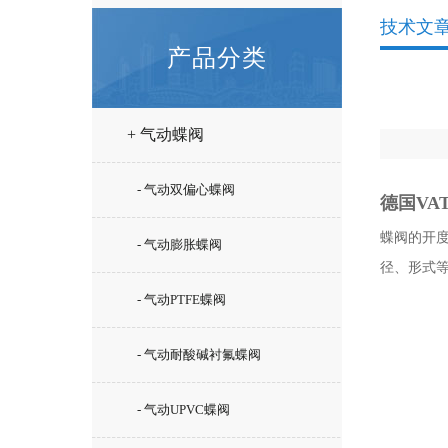
技术文
产品分类
+ 气动蝶阀
- 气动双偏心蝶阀
德国VA
蝶阀的开
- 气动膨胀蝶阀
径、形式
- 气动PTFE蝶阀
- 气动耐酸碱衬氟蝶阀
- 气动UPVC蝶阀