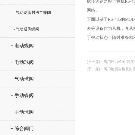
据传送到监控计算机RS-48
网络。
- 气动硬密封法兰蝶阀
下面以基于RS-485的
表等设备作为从机，各从
- 气动通风蝶阀
于被动状态，随时准备相
+ 电动蝶阀
+ 电动球阀
(上一篇)
：
阀门压力检测-强度
(下一篇)
：
阀门检测自检双向通
+ 气动球阀
+ 手动蝶阀
+ 手动球阀
+ 综合阀门