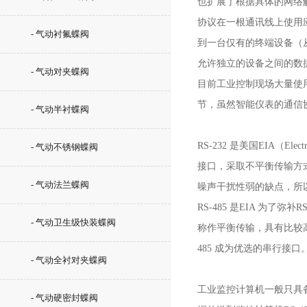
也扩展了根据具体的网络
协议在一根通讯线上使用
- 气动衬氟蝶阀
到一台仅有的终端设备（
允许独立的设备之间的数
- 气动对夹蝶阀
目前工业控制现场大量使
节，虽然智能仪表的通信协议
- 气动半衬蝶阀
RS-232 是美国EIA（El
- 气动不锈钢蝶阀
接口，采取不平衡传输方式，
- 气动法兰蝶阀
噪声干扰性弱的缺点，所
RS-485 是EIA 为了
- 气动卫生级快装蝶阀
称作平衡传输，具有比较高的
485 成为优选的串行接口
- 气动全衬对夹蝶阀
工业监控计算机一般只具备
- 气动硬密封蝶阀