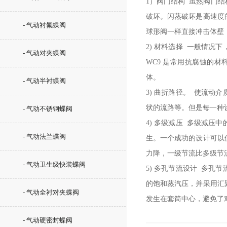
1）阀门结构 虽然阀门
破坏。闪蒸破坏是高速度
- 气动衬氟蝶阀
球形阀一样直接冲击体壁
2) 材料选择 一般情
- 气动对夹蝶阀
WC9 是常用抗腐蚀的
体。
- 气动半衬蝶阀
3) 曲折路径。 使流
状的流路等。但是每一种
- 气动不锈钢蝶阀
4) 多级减压 多级减
- 气动法兰蝶阀
生。一个成功的设计可以
力降，一级节流比多级节
- 气动卫生级快装蝶阀
5) 多孔节流设计 多
的饱和蒸汽压，并采用汇
- 气动全衬对夹蝶阀
发生在套筒中心，避免了
- 气动硬密封蝶阀