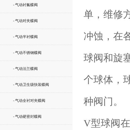
- 气动衬氟蝶阀
单，维修
- 气动对夹蝶阀
冲蚀，在
- 气动半衬蝶阀
- 气动不锈钢蝶阀
球阀和旋
- 气动法兰蝶阀
个球体，
- 气动卫生级快装蝶阀
种阀门
- 气动全衬对夹蝶阀
- 气动硬密封蝶阀
V型球阀