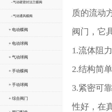
- 气动硬密封法兰蝶阀
质的流动
- 气动通风蝶阀
阀门，
+ 电动蝶阀
+ 电动球阀
1.流体
+ 气动球阀
2.结构
+ 手动蝶阀
+ 手动球阀
3.紧密
+ 综合阀门
性好，在